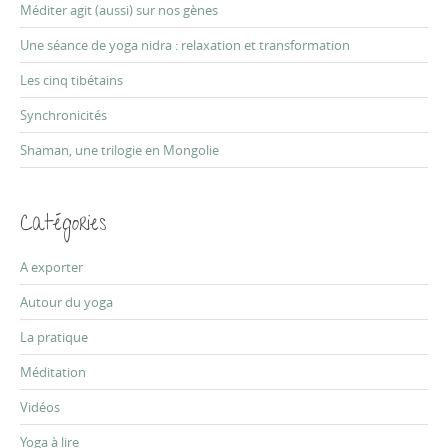
f
Méditer agit (aussi) sur nos gènes
o
r
Une séance de yoga nidra : relaxation et transformation
:
Les cinq tibétains
Synchronicités
Shaman, une trilogie en Mongolie
Catégories
A exporter
Autour du yoga
La pratique
Méditation
Vidéos
Yoga à lire