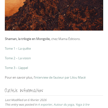
Shaman, la trilogie en Mongolie,
c
hez Mama Éditions.
Tome 1 – La quête
Tome 2 – La vision
Tome 3 – L’appel
Pour en savoir plus, l’
interview de l’auteur par Lilou Macé
Article Information
Last Modified on 6 février 2026
This entry was posted in
A exporter
,
Autour du yoga
,
Yoga à lire