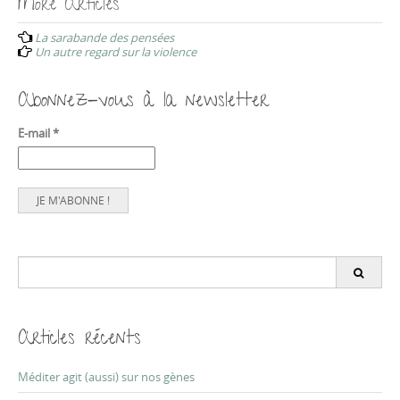
More Articles
P
La sarabande des pensées
o
Un autre regard sur la violence
s
t
Abonnez-vous à la newsletter
n
E-mail
*
a
v
i
g
a
t
S
e
i
a
o
r
Articles récents
c
n
h
f
Méditer agit (aussi) sur nos gènes
o