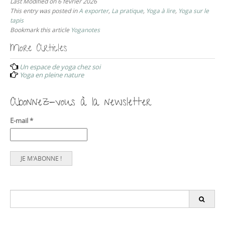
Last Modified on 6 février 2026
This entry was posted in
A exporter
,
La pratique
,
Yoga à lire
,
Yoga sur le
tapis
Bookmark this article
Yoganotes
More Articles
P
Un espace de yoga chez soi
o
Yoga en pleine nature
s
t
Abonnez-vous à la newsletter
n
E-mail
*
a
v
i
g
a
t
S
e
i
a