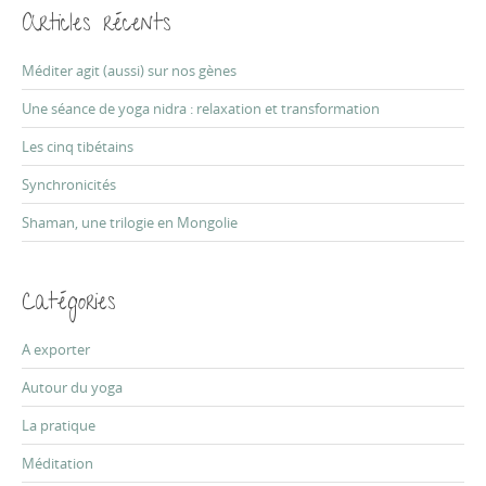
o
r
Articles récents
c
n
h
f
Méditer agit (aussi) sur nos gènes
o
r
Une séance de yoga nidra : relaxation et transformation
:
Les cinq tibétains
Synchronicités
Shaman, une trilogie en Mongolie
Catégories
A exporter
Autour du yoga
La pratique
Méditation