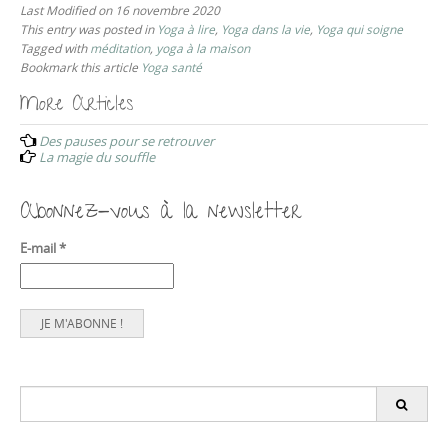
Last Modified on 16 novembre 2020
This entry was posted in
Yoga à lire
,
Yoga dans la vie
,
Yoga qui soigne
Tagged with
méditation
,
yoga à la maison
Bookmark this article
Yoga santé
More Articles
P
Des pauses pour se retrouver
o
La magie du souffle
s
t
Abonnez-vous à la newsletter
n
E-mail
*
a
v
i
g
a
t
S
e
i
a