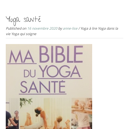
S
k
i
Yoga santé
p
Published on
16 novembre 2020
by
anne-lise
/ Yoga à lire Yoga dans la
t
vie Yoga qui soigne
o
c
o
n
t
e
n
t