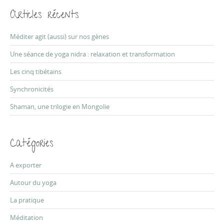
o
r
Articles récents
c
n
h
f
Méditer agit (aussi) sur nos gènes
o
r
Une séance de yoga nidra : relaxation et transformation
:
Les cinq tibétains
Synchronicités
Shaman, une trilogie en Mongolie
Catégories
A exporter
Autour du yoga
La pratique
Méditation